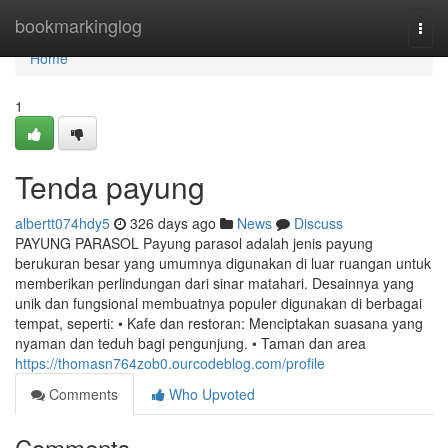
Home
bookmarkinglog
Togg
navi
Home
1
Tenda payung
albertt074hdy5
326 days ago
News
Discuss
PAYUNG PARASOL Payung parasol adalah jenis payung
berukuran besar yang umumnya digunakan di luar ruangan untuk
memberikan perlindungan dari sinar matahari. Desainnya yang
unik dan fungsional membuatnya populer digunakan di berbagai
tempat, seperti: • Kafe dan restoran: Menciptakan suasana yang
nyaman dan teduh bagi pengunjung. • Taman dan area
https://thomasn764zob0.ourcodeblog.com/profile
Comments
Who Upvoted
Comments