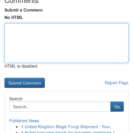
Submit a Comment
No HTML
HTML is disabled
Report Page
Search
Go
Published News
1
United Kingdom Magic Fungi Shipment : Your...
1
Hubei turquoise beads for bracelets necklaces a...