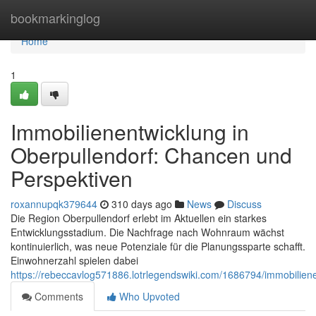
Home
bookmarkinglog
Home
1
Immobilienentwicklung in
Oberpullendorf: Chancen und
Perspektiven
roxannupqk379644
310 days ago
News
Discuss
Die Region Oberpullendorf erlebt im Aktuellen ein starkes
Entwicklungsstadium. Die Nachfrage nach Wohnraum wächst
kontinuierlich, was neue Potenziale für die Planungssparte schafft.
Einwohnerzahl spielen dabei
https://rebeccavlog571886.lotrlegendswiki.com/1686794/immobilie
Comments
Who Upvoted