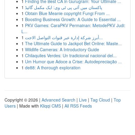
1
Finding the Best CA in Gurugram: Your Ultimate ...
1
پاکستان میں آئی پی ٹی وی: ایک مکمل گائیڈ
1
Obtain Blue Meanie copyright Fungi From ...
1
Boosting Business Growth: A Guide to Essential ...
1
PKV Games: CaraPKV Permainan: MetodePKV Judi:
L...
1
أبرز شركة إدارة عبر قنوات التواصل الاجت...
1
The Ultimate Guide to Jackpot Bet Online: Maste...
1
Wildlife Cameras: A Introductory Guide
1
Chilaquiles Verdes: Un tradicional nacional del...
1
Um Humor que Adoce a Crise: Autodepreciação ...
1
de88: A thorough exploration
Copyright © 2026 |
Advanced Search
|
Live
|
Tag Cloud
|
Top
Users
| Made with
Kliqqi CMS
|
All RSS Feeds