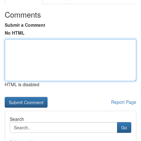
Comments
Submit a Comment
No HTML
HTML is disabled
Report Page
Search
Go