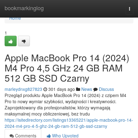
Home
bookmarkinglog
Togg
navi
Home
1
Apple MacBook Pro 14 (2024)
M4 Pro 4,5 GHz 24 GB RAM
512 GB SSD Czarny
marleydnxg827823
301 days ago
News
Discuss
Przegląd produktu Apple MacBook Pro 14 (2024) z czipem M4
Pro to nowy wymiar szybkości, wydajności i kreatywności.
Zaprojektowany dla profesjonalistów, którzy wymagają
maksymalnej mocy obliczeniowej, bez trudu
https://isitedirectory.com/listings13365221/apple-macbook-pro-14-
2024-m4-pro-4-5-ghz-24-gb-ram-512-gb-ssd-czarny
Comments
Who Upvoted