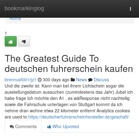
Home
bookmarkinglog
Togg
navi
Home
1
The Greatest Guide To
deutschen fuhrerschein kaufen
brennusf001rjz1
300 days ago
News
Discuss
Und die zweite ist: Kann man bei ihrem Lichtschein sogar die
ausstellungsdatum aussuchen (zumindestens das Jahr) Jubel ich
habe frage Ich möchte den A1 , es wäResponse nicht nachteilig
sowie die Fahrschule unterlagen von Stuttgart kommt da ich
nehme dran wohne etwa 22 kilometer entfernt Analytics cookies
are used to
https://deutscherfuhrerscheinhersteller.de/geschaft/
Comments
Who Upvoted