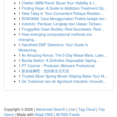
1
{Twitter SMM Panel: Boost Your Visibility & I...
1
Finding Hope: A Guide to Addiction Treatment Op...
1
View Talay 6: Your Convenient Pattaya Residen...
1
ROKOK88: Cara Menggunakan Praktis belajar ber...
1
Indototo: Panduan Lengkap dan Ulasan Terbaru
1
FroggyAds Case Studies: Real Successes, Real ...
1
How emerging computational methods are
changing...
1
Handheld EMF Detectors: Your Guide to
Measuring...
1
An Amazing Kenya: The 5-Day Masai Mara, Lake...
1
Boutiq Switch: A Definitive Disposable Vaping...
1
PT Cosmar : Produsen Skincare Profesional
1
新加坡爽吧：您的夜生活天堂
1
Trusted Silver Spring Mover Helping Make Your M...
1
De Toekomst van de Agrofood Industrie: Innovati...
Copyright © 2026 |
Advanced Search
|
Live
|
Tag Cloud
|
Top
Users
| Made with
Kliqqi CMS
|
All RSS Feeds