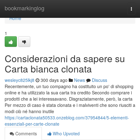
Home
bookmarkinglog
Togg
navi
Home
1
Considerazioni da sapere su
Carta bianca clonata
wesleyc825lkj8
300 days ago
News
Discuss
Recentemente, un tuo compagno ha costituito un po' di shopping
online e ha utilizzato la sua carta tra credito Secondo comprare i
prodotti che a lei interessavano. Disgraziatamente, però, la carta
Per mezzo di caso è stata clonata e i malviventi che sono riusciti a
modi ciò né hanno inutile
https://cartaclonata50533.onzeblog.com/37954844/5-elementi-
essenziali-per-carte-clonate
Comments
Who Upvoted