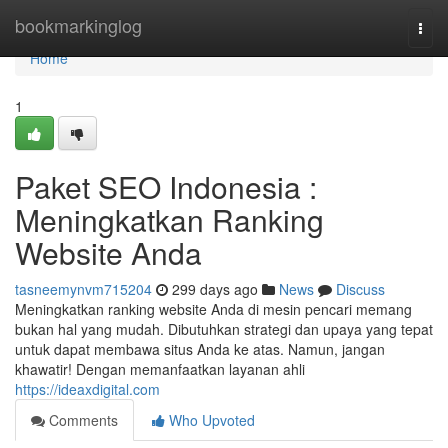
Home
bookmarkinglog
Togg
navi
Home
1
Paket SEO Indonesia :
Meningkatkan Ranking
Website Anda
tasneemynvm715204
299 days ago
News
Discuss
Meningkatkan ranking website Anda di mesin pencari memang
bukan hal yang mudah. Dibutuhkan strategi dan upaya yang tepat
untuk dapat membawa situs Anda ke atas. Namun, jangan
khawatir! Dengan memanfaatkan layanan ahli
https://ideaxdigital.com
Comments
Who Upvoted