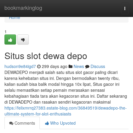
Home
bookmarkinglog
Togg
navi
Home
1
Situs slot dewa depo
hudson9e84igd7
299 days ago
News
Discuss
DEWADEPO menjadi salah satu situs slot gacor paling dicari
karena kehebatan situs ini. Dengan bermodalkan twenty ribu,
kalian sudah bisa balik modal hingga 10x lipat, Situs gacor ini
selalu memastikan setiap pemain merasakan sensasi
kebahagiaan tiada tara akan kegacoran situs ini. Daftar sekarang
di DEWADEPO dan rasakan sendiri kegacoran maksimal
https://felixmrrq27383.estate-blog.com/36849519/dewadepo-the-
ultimate-system-for-slot-enthusiasts
Comments
Who Upvoted