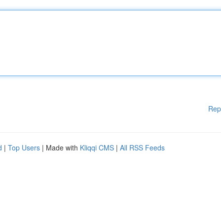
Rep
d
|
Top Users
| Made with
Kliqqi CMS
|
All RSS Feeds