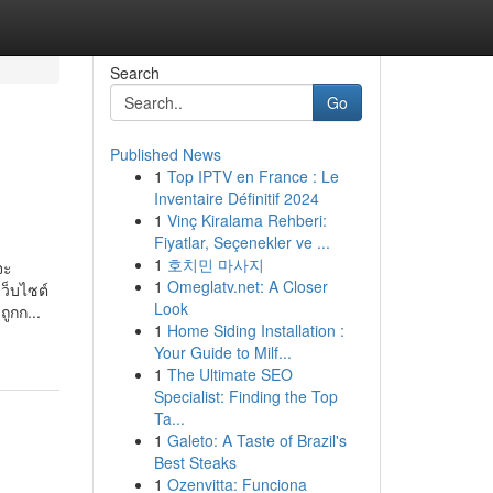
Search
Go
Published News
1
Top IPTV en France : Le
Inventaire Définitif 2024
1
Vinç Kiralama Rehberi:
Fiyatlar, Seçenekler ve ...
1
호치민 마사지
จะ
1
Omeglatv.net: A Closer
เว็บไซต์
Look
ูกก...
1
Home Siding Installation :
Your Guide to Milf...
1
The Ultimate SEO
Specialist: Finding the Top
Ta...
1
Galeto: A Taste of Brazil's
Best Steaks
1
Ozenvitta: Funciona