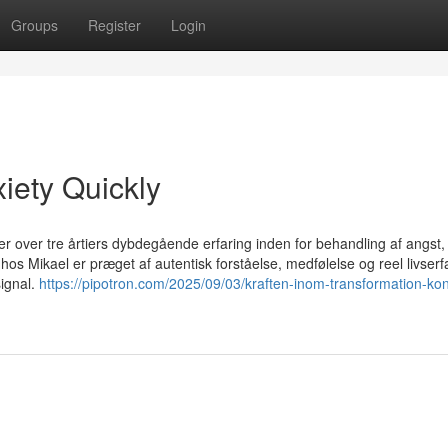
Groups
Register
Login
iety Quickly
r over tre årtiers dybdegående erfaring inden for behandling af angst,
hos Mikael er præget af autentisk forståelse, medfølelse og reel livserf
signal.
https://pipotron.com/2025/09/03/kraften-inom-transformation-ko