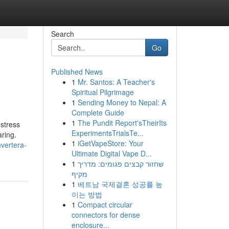
Search
Go
Published News
1
Mr. Santos: A Teacher's
Spiritual Pilgrimage
1
Sending Money to Nepal: A
Complete Guide
1
The Pundit Report'sTheirIts
 stress
ExperimentsTrialsTe...
aring.
1
iGetVapeStore: Your
nvertera-
Ultimate Digital Vape D...
1
שחזור קבצים פגומים: מדריך
מקיף
1
베트남 국제결혼 성공률 높
이는 방법
1
Compact circular
connectors for dense
enclosure...