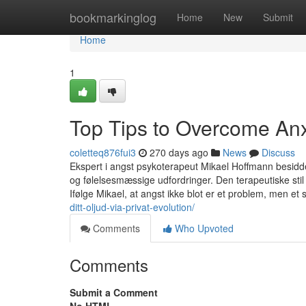
Home
bookmarkinglog
Home
New
Submit
Home
1
Top Tips to Overcome Anx
coletteq876fui3
270 days ago
News
Discuss
Ekspert i angst psykoterapeut Mikael Hoffmann besidde
og følelsesmæssige udfordringer. Den terapeutiske stil 
Ifølge Mikael, at angst ikke blot er et problem, men et 
ditt-oljud-via-privat-evolution/
Comments
Who Upvoted
Comments
Submit a Comment