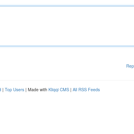
Rep
d
|
Top Users
| Made with
Kliqqi CMS
|
All RSS Feeds