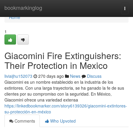
Home
bookmarkinglog
Togg
navi
Home
1
Giacomini Fire Extinguishers:
Their Protection in Mexico
liviaijhu152073
270 days ago
News
Discuss
Giacomini es un nombre establecido en la industria de los
extintores. Con una larga trayectoria, se ha ganado la fe de sus
clientes por su compromiso con la seguridad. En México,
Giacomini ofrece una variedad extensa
https://linkedbookmarker.com/story6139326/giacomini-extintores-
su-protección-en-méxico
Comments
Who Upvoted