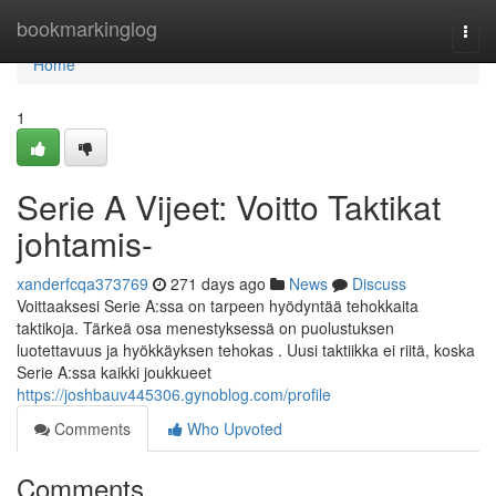
Home
bookmarkinglog
Togg
navi
Home
1
Serie A Vijeet: Voitto Taktikat
johtamis-
xanderfcqa373769
271 days ago
News
Discuss
Voittaaksesi Serie A:ssa on tarpeen hyödyntää tehokkaita
taktikoja. Tärkeä osa menestyksessä on puolustuksen
luotettavuus ja hyökkäyksen tehokas . Uusi taktiikka ei riitä, koska
Serie A:ssa kaikki joukkueet
https://joshbauv445306.gynoblog.com/profile
Comments
Who Upvoted
Comments