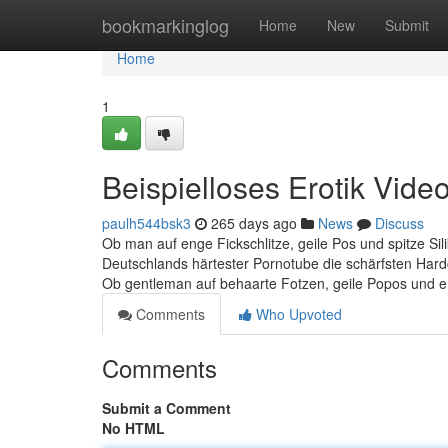
Home
bookmarkinglog
Home
New
Submit
Home
1
Beispielloses Erotik Video
paulh544bsk3
265 days ago
News
Discuss
Ob man auf enge Fickschlitze, geile Pos und spitze Silik
Deutschlands härtester Pornotube die schärfsten Hardc
Ob gentleman auf behaarte Fotzen, geile Popos und e
Comments
Who Upvoted
Comments
Submit a Comment
No HTML