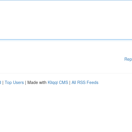
Rep
d
|
Top Users
| Made with
Kliqqi CMS
|
All RSS Feeds