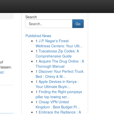
Search
Go
Published News
1
J.P. Nagar's Finest
Wellness Centers: Your Ulti...
1
Tuscaloosa Zip Codes: A
Comprehensive Guide
1
Acquire The Drug Online : A
uf
Thorough Manual
 lassen.
1
Discover Your Perfect Truck
iz/
Bed : Chevy & M...
1
Apple Devices in Kenya :
Your Ultimate Buyin...
1
Finding the Right pompeys
pillar top towing ser...
1
Cheap VPN United
Kingdom : Best Budget Pr...
1
Embrace the Radiance : A