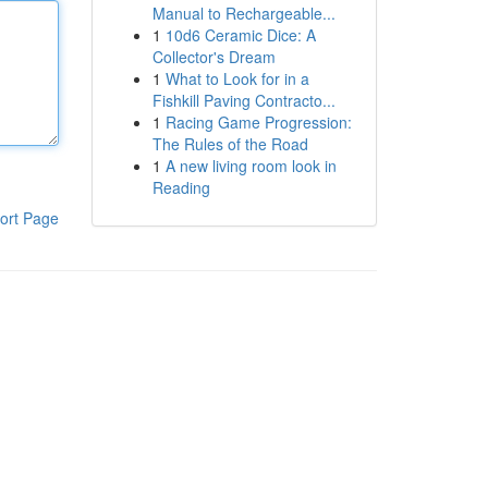
Manual to Rechargeable...
1
10d6 Ceramic Dice: A
Collector's Dream
1
What to Look for in a
Fishkill Paving Contracto...
1
Racing Game Progression:
The Rules of the Road
1
A new living room look in
Reading
ort Page