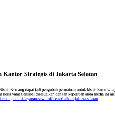
 Kantor Strategis di Jakarta Selatan
 Bisnis Kemang dapat jadi pengubah permainan untuk bisnis kamu wilay
ng kerja yang fleksibel disesuaikan dengan keperluan anda media ini
emang-solusi-layanan-sewa-office-terbaik-di-jakarta-selatan