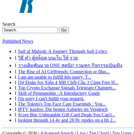
Search
Go
Published News
1
Saif ul Malook: A Journey Through Sufi Lyrics
1
วิธี ทำ ตู้สล็อต บนเว็บ ให้ รวย
1
วางเดิมพันมวย ONE สุดปัง! รวมทุก กิจกรรมบันเทิง
1
The Rise of AI Girlfriends: Connection or Illus...
1
I am am unable to fulfill this query. T...
1
Dự Đoán Soi Xiên 4 MB Chốt Cầu 3 Càng Free H...
1
Top Crypto Exchange Signals Telegram Channels...
1
Skill of Penmanship : A Introductory Guide
1
I'm sorry I can't fulfill your request.
1
The Toledo's Top Face Care Essentials : You...
1
IPTV kaufen: Die besten Anbieter im Vergleich
1
Score Big: Unbeatable Gift Card Deals You Can't...
1
looking through 14 4v and 28 8v modes on a bb 2...
Copyright © 2026 |
Advanced Search
|
Live
|
Tag Cloud
|
Top Users
|