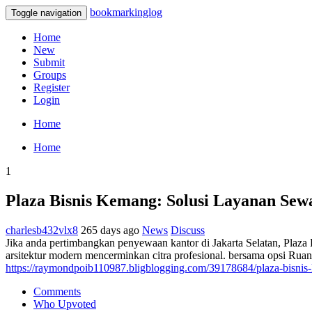
bookmarkinglog
Toggle navigation
Home
New
Submit
Groups
Register
Login
Home
Home
1
Plaza Bisnis Kemang: Solusi Layanan Sewa
charlesb432vlx8
265 days ago
News
Discuss
Jika anda pertimbangkan penyewaan kantor di Jakarta Selatan, Plaza
arsitektur modern mencerminkan citra profesional. bersama opsi Rua
https://raymondpoib110987.bligblogging.com/39178684/plaza-bisnis-k
Comments
Who Upvoted