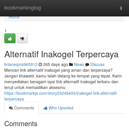
Home
bookmarkinglog
Togg
navi
Home
1
Alternatif Inakogel Terpercaya
brianeqms965912
265 days ago
News
Discuss
Mencari link alternatif Inakogel yang aman dan terpercaya?
Jangan khawatir, kamu telah datang ke tempat yang tepat. Kami
menyediakan beragam opsi link alternatif Inakogel terbaru dan
teruji untuk memastikan aksesmu
https://bookmarkja.com/story23249493/inakogel-link-alternatif-
terpercaya
Comments
Who Upvoted
Comments