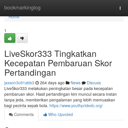
Home
bookmarkinglog
Togg
navi
Home
1
LiveSkor333 Tingkatkan
Kecepatan Pembaruan Skor
Pertandingan
jaxson3o91abb3
264 days ago
News
Discuss
LiveSkor333 melakukan peningkatan besar pada kecepatan
pembaruan skor. Hasil pertandingan kini muncul secara instan
tanpa jeda, memberikan pengalaman yang lebih memuaskan
bagi pecinta sepak bola.
https://www.youthpridedc.org/
Comments
Who Upvoted