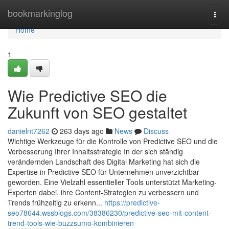
Home
bookmarkinglog
Togg
navi
Home
1
Wie Predictive SEO die
Zukunft von SEO gestaltet
danielnt7262
263 days ago
News
Discuss
Wichtige Werkzeuge für die Kontrolle von Predictive SEO und die
Verbesserung Ihrer Inhaltsstrategie In der sich ständig
verändernden Landschaft des Digital Marketing hat sich die
Expertise in Predictive SEO für Unternehmen unverzichtbar
geworden. Eine Vielzahl essentieller Tools unterstützt Marketing-
Experten dabei, ihre Content-Strategien zu verbessern und
Trends frühzeitig zu erkenn...
https://predictive-
seo78644.wssblogs.com/38386230/predictive-seo-mit-content-
trend-tools-wie-buzzsumo-kombinieren