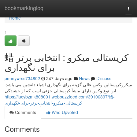
Home
bookmarkinglog
Togg
navi
Home
1
蜡 کریستالی میکرو : انتخابی برتر
برای نگهداری
pennywrss734802
247 days ago
News
Discuss
میکروکریستالین وکس عالی گزینه برای نگهداری اشیاء دلنشین می باشد.
این نوع وکس دارای منشأ کریستالی جزئی است که از خشیدگی
https://lucybzmk808001.webbuzzfeed.com/39106897/蜡-
کریستالی-میکرو-انتخابی-برتر-برای-نگهداری
Comments
Who Upvoted
Comments