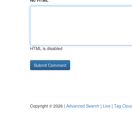
No HTML
HTML is disabled
Copyright © 2026 |
Advanced Search
|
Live
|
Tag Clou