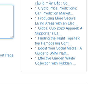
cầu lô miền Bắc : So...
1
Crypto Price Predictions:
Can Prediction Market...
1
Producing More Secure
Living Areas with an Elec...
1
Global Cup 2026 Apparel: A
Supporter's Ea...
1
Finding the Right Topsfield
top Remodeling Cont...
1
Boost Your Social Media : A
Guide to SMM Platf...
ort Page
1
Effective Garden Waste
Collection with Rubbish ...