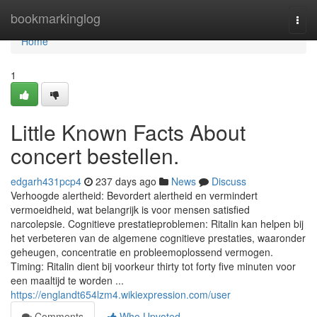
Home
bookmarkinglog
Togg
navi
Home
1
Little Known Facts About
concert bestellen.
edgarh431pcp4
237 days ago
News
Discuss
Verhoogde alertheid: Bevordert alertheid en vermindert
vermoeidheid, wat belangrijk is voor mensen satisfied
narcolepsie. Cognitieve prestatieproblemen: Ritalin kan helpen bij
het verbeteren van de algemene cognitieve prestaties, waaronder
geheugen, concentratie en probleemoplossend vermogen.
Timing: Ritalin dient bij voorkeur thirty tot forty five minuten voor
een maaltijd te worden ...
https://englandt654lzm4.wikiexpression.com/user
Comments
Who Upvoted