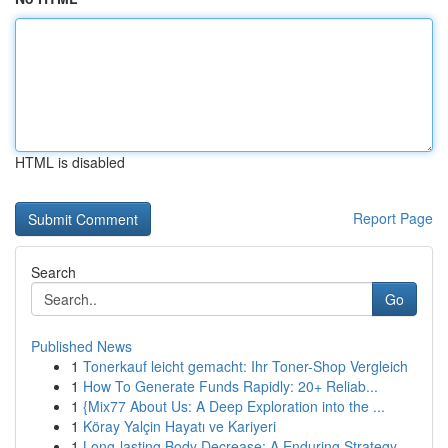
HTML is disabled
Report Page
Search
Go
Published News
1
Tonerkauf leicht gemacht: Ihr Toner-Shop Vergleich
1
How To Generate Funds Rapidly: 20+ Reliab...
1
{Mix77 About Us: A Deep Exploration into the ...
1
Köray Yalçin Hayatı ve Kariyeri
1
Long-lasting Body Decrease: A Enduring Strategy