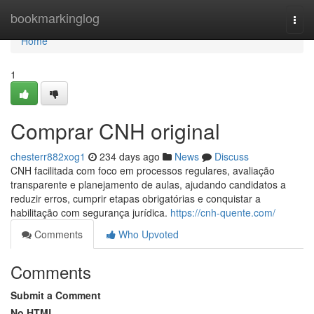
Home
bookmarkinglog
Togg
navi
Home
1
Comprar CNH original
chesterr882xog1
234 days ago
News
Discuss
CNH facilitada com foco em processos regulares, avaliação
transparente e planejamento de aulas, ajudando candidatos a
reduzir erros, cumprir etapas obrigatórias e conquistar a
habilitação com segurança jurídica.
https://cnh-quente.com/
Comments
Who Upvoted
Comments
Submit a Comment
No HTML