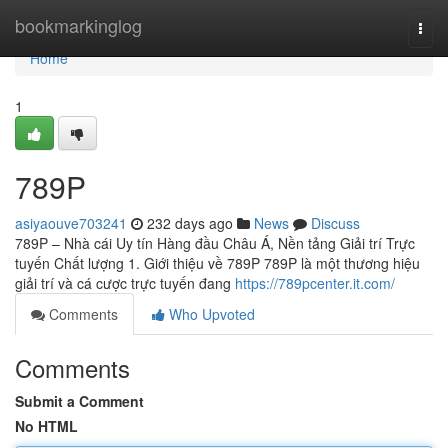
Home
bookmarkinglog
Togg
navi
Home
1
789P
asiyaouve703241
232 days ago
News
Discuss
789P – Nhà cái Uy tín Hàng đầu Châu Á, Nền tảng Giải trí Trực
tuyến Chất lượng 1. Giới thiệu về 789P 789P là một thương hiệu
giải trí và cá cược trực tuyến đang
https://789pcenter.it.com/
Comments
Who Upvoted
Comments
Submit a Comment
No HTML