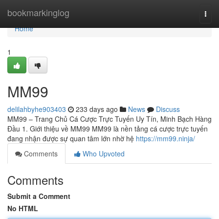
Home
bookmarkinglog
Togg
navi
Home
1
MM99
delilahbyhe903403
233 days ago
News
Discuss
MM99 – Trang Chủ Cá Cược Trực Tuyến Uy Tín, Minh Bạch Hàng
Đầu 1. Giới thiệu về MM99 MM99 là nền tảng cá cược trực tuyến
đang nhận được sự quan tâm lớn nhờ hệ
https://mm99.ninja/
Comments
Who Upvoted
Comments
Submit a Comment
No HTML