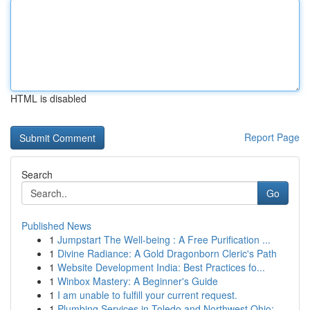
HTML is disabled
Report Page
Search
Go
Published News
1
Jumpstart The Well-being : A Free Purification ...
1
Divine Radiance: A Gold Dragonborn Cleric's Path
1
Website Development India: Best Practices fo...
1
Winbox Mastery: A Beginner's Guide
1
I am unable to fulfill your current request.
1
Plumbing Services in Toledo and Northwest Ohio:...