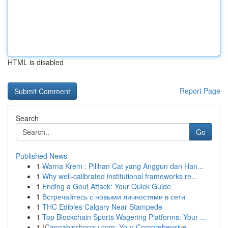
HTML is disabled
Report Page
Search
Go
Published News
1
Warna Krem : Pilihan Cat yang Anggun dan Han...
1
Why well-calibrated institutional frameworks re...
1
Ending a Gout Attack: Your Quick Guide
1
Встречайтесь с новыми личностями в сети
1
THC Edibles Calgary Near Stampede
1
Top Blockchain Sports Wagering Platforms: Your ...
1
{Cannabisshopau.com: Your Comprehensive