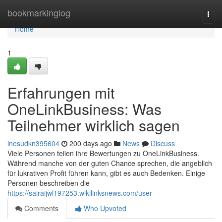
Home
bookmarkinglog
Togg
navi
Home
1
Erfahrungen mit
OneLinkBusiness: Was
Teilnehmer wirklich sagen
inesudkn395604
200 days ago
News
Discuss
Viele Personen teilen ihre Bewertungen zu OneLinkBusiness.
Während manche von der guten Chance sprechen, die angeblich
für lukrativen Profit führen kann, gibt es auch Bedenken. Einige
Personen beschreiben die
https://sairaijwl197253.wikilinksnews.com/user
Comments
Who Upvoted