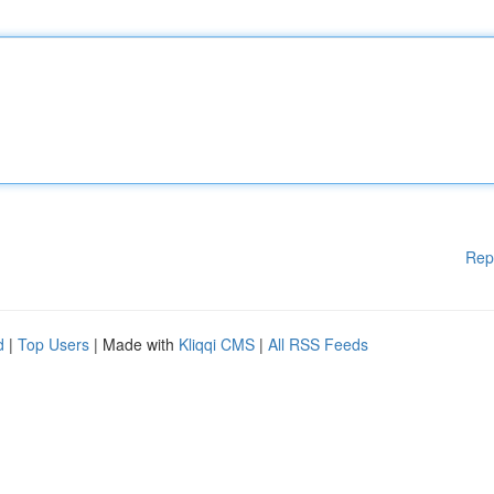
Rep
d
|
Top Users
| Made with
Kliqqi CMS
|
All RSS Feeds