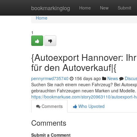
Home
bookmarkinglog
Home
New
Submit
Home
1
{Autoexport Hannover: Ihr
für den Autoverkauf|{
pennyrmwd735740
156 days ago
News
Discu
Suchen Sie nach einem neuen Fahrzeug? Bei Autoexport
gebrauchten Fahrzeugen neuen Marken und Modelle. 
https://bookmarkuse.com/story20963110/autoexport-han
Comments
Who Upvoted
Comments
Submit a Comment