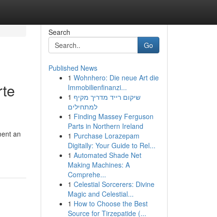
Search
Go
Published News
1
Wohnhero: Die neue Art die
rte
Immobilienfinanzi...
1
שיקום רייד מדריך מקיף
למתחילים
1
Finding Massey Ferguson
Parts in Northern Ireland
ment an
1
Purchase Lorazepam
Digitally: Your Guide to Rel...
1
Automated Shade Net
Making Machines: A
Comprehe...
1
Celestial Sorcerers: Divine
Magic and Celestial...
1
How to Choose the Best
Source for Tirzepatide (...