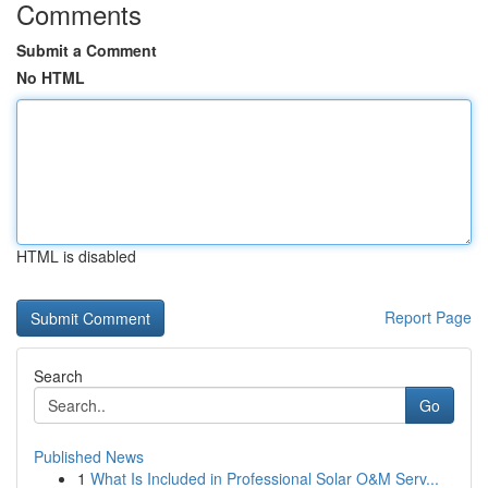
Comments
Submit a Comment
No HTML
HTML is disabled
Report Page
Search
Go
Published News
1
What Is Included in Professional Solar O&M Serv...