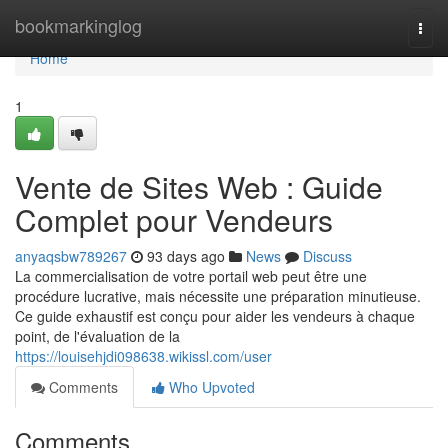
Home
bookmarkinglog
Togg
navi
Home
1
Vente de Sites Web : Guide
Complet pour Vendeurs
anyaqsbw789267
93 days ago
News
Discuss
La commercialisation de votre portail web peut être une
procédure lucrative, mais nécessite une préparation minutieuse.
Ce guide exhaustif est conçu pour aider les vendeurs à chaque
point, de l'évaluation de la
https://louisehjdi098638.wikissl.com/user
Comments
Who Upvoted
Comments