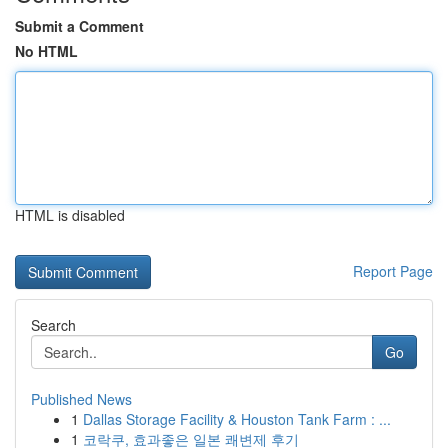
Submit a Comment
No HTML
HTML is disabled
Report Page
Search
Go
Published News
1
Dallas Storage Facility & Houston Tank Farm : ...
1
코락쿠, 효과좋은 일본 쾌변제 후기