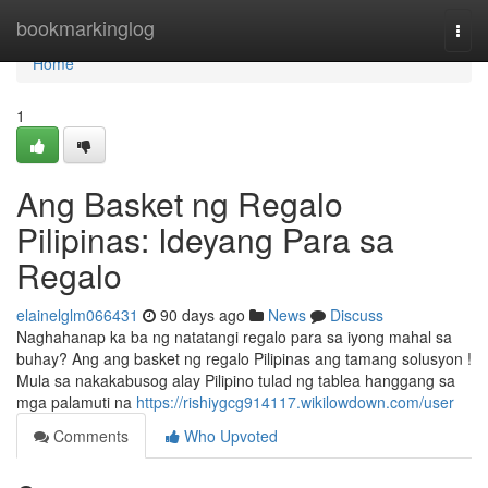
Home
bookmarkinglog
Togg
navi
Home
1
Ang Basket ng Regalo
Pilipinas: Ideyang Para sa
Regalo
elainelglm066431
90 days ago
News
Discuss
Naghahanap ka ba ng natatangi regalo para sa iyong mahal sa
buhay? Ang ang basket ng regalo Pilipinas ang tamang solusyon !
Mula sa nakakabusog alay Pilipino tulad ng tablea hanggang sa
mga palamuti na
https://rishiygcg914117.wikilowdown.com/user
Comments
Who Upvoted