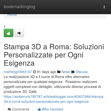
Home
bookmarkinglog
Togg
navi
Home
1
Stampa 3D a Roma: Soluzioni
Personalizzate per Ogni
Esigenza
mathelypn993137
91 days ago
News
Discuss
La realizzazione 3D a il cuore di Roma offre alternative
personalizzate per qualsiasi esigenza . Possiamo realizzare
oggetti complessi con dettaglio, utilizzando diverse processi di
produzione 3D. Dalle
https://amberortc785787.articlesblogger.com/63627866/stampa-
3d-a-roma-soluzioni-personalizzate-per-ogni-esigenza
Comments
Who Upvoted