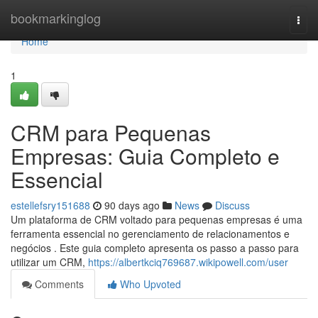
Home
bookmarkinglog
Togg
navi
Home
1
CRM para Pequenas
Empresas: Guia Completo e
Essencial
estellefsry151688
90 days ago
News
Discuss
Um plataforma de CRM voltado para pequenas empresas é uma
ferramenta essencial no gerenciamento de relacionamentos e
negócios . Este guia completo apresenta os passo a passo para
utilizar um CRM,
https://albertkciq769687.wikipowell.com/user
Comments
Who Upvoted