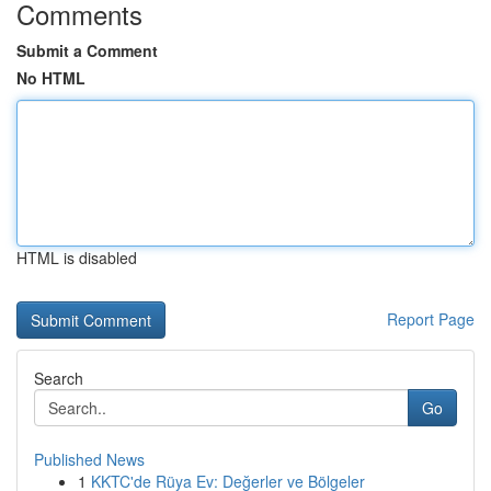
Comments
Submit a Comment
No HTML
HTML is disabled
Report Page
Search
Go
Published News
1
KKTC'de Rüya Ev: Değerler ve Bölgeler