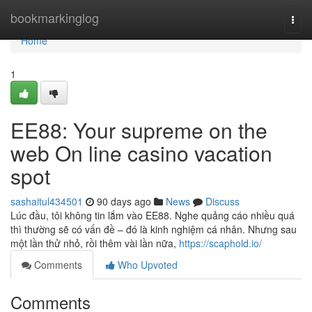
Home
bookmarkinglog
Togg
navi
Home
1
EE88: Your supreme on the
web On line casino vacation
spot
sashaitul434501
90 days ago
News
Discuss
Lúc đầu, tôi không tin lắm vào EE88. Nghe quảng cáo nhiều quá
thì thường sẽ có vấn đề – đó là kinh nghiệm cá nhân. Nhưng sau
một lần thử nhỏ, rồi thêm vài lần nữa,
https://scaphold.io/
Comments
Who Upvoted
Comments