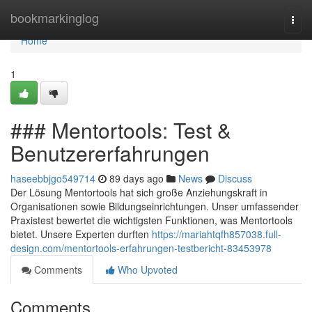
Home
bookmarkinglog
Togg
navi
Home
1
### Mentortools: Test &
Benutzererfahrungen
haseebbjgo549714
89 days ago
News
Discuss
Der Lösung Mentortools hat sich große Anziehungskraft in
Organisationen sowie Bildungseinrichtungen. Unser umfassender
Praxistest bewertet die wichtigsten Funktionen, was Mentortools
bietet. Unsere Experten durften
https://mariahtqfh857038.full-
design.com/mentortools-erfahrungen-testbericht-83453978
Comments
Who Upvoted
Comments