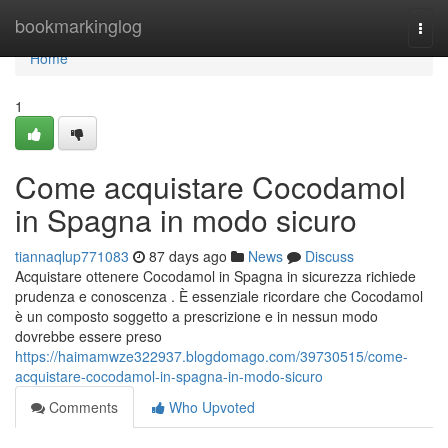
Home
bookmarkinglog
Togg
navi
Home
1
Come acquistare Cocodamol
in Spagna in modo sicuro
tiannaqlup771083
87 days ago
News
Discuss
Acquistare ottenere Cocodamol in Spagna in sicurezza richiede
prudenza e conoscenza . È essenziale ricordare che Cocodamol
è un composto soggetto a prescrizione e in nessun modo
dovrebbe essere preso
https://haimamwze322937.blogdomago.com/39730515/come-
acquistare-cocodamol-in-spagna-in-modo-sicuro
Comments
Who Upvoted