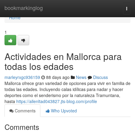
Home
bookmarkinglog
Togg
navi
Home
1
Actividades en Mallorca para
todas los edades
marleyrxgc936159
88 days ago
News
Discuss
Mallorca ofrece gran variedad de opciones para vivir en familia de
todas las edades. Incluyendo calas idílicas para nadar y hacer
deportes como el senderismo por la naturaleza Tramuntana,
hasta
https://allenltad043827.jts-blog.com/profile
Comments
Who Upvoted
Comments