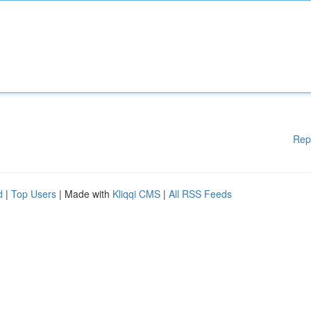
Rep
d
|
Top Users
| Made with
Kliqqi CMS
|
All RSS Feeds