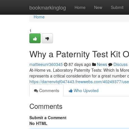
Home
bookmarkinglog
Home
New
Submit
Home
1
Why a Paternity Test Kit O
mattieeunr360345
87 days ago
News
Discuss
At-Home vs. Laboratory Paternity Tests: Which Is More
represents a critical consideration for a great number
https://darrenvtqf047443.frewwebs.com/40249377/use-a-
Comments
Who Upvoted
Comments
Submit a Comment
No HTML