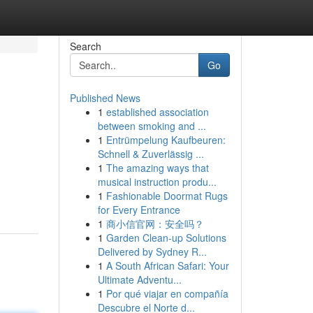
Search
Go
Published News
1
established association
between smoking and ...
1
Entrümpelung Kaufbeuren:
Schnell & Zuverlässig ...
1
The amazing ways that
musical instruction produ...
1
Fashionable Doormat Rugs
for Every Entrance
1
商小信官网：安全吗？
1
Garden Clean-up Solutions
Delivered by Sydney R...
1
A South African Safari: Your
Ultimate Adventu...
1
Por qué viajar en compañía
Descubre el Norte d...