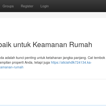
Groups
Register
Login
rbaik untuk Keamanan Rumah
nda adalah kunci penting untuk ketahanan jangka panjang. Cat tembok
ampilan properti Anda, tetapi juga
https://aliciahdlk724134.ka-
-keamanan-rumah