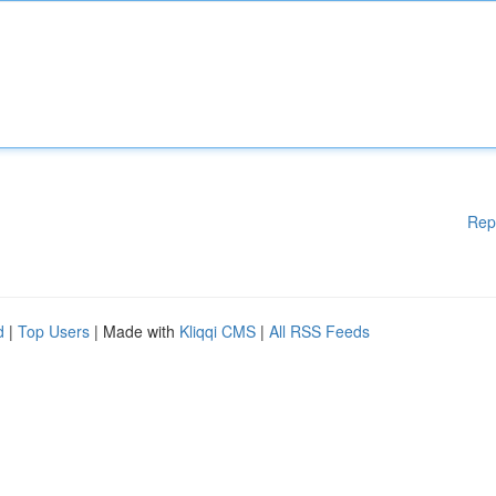
Rep
d
|
Top Users
| Made with
Kliqqi CMS
|
All RSS Feeds