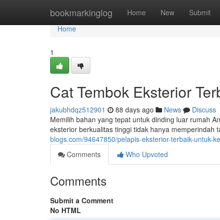
Home
bookmarkinglog
Home
New
Submit
Home
1
Cat Tembok Eksterior Te
jakubhdqz512901
88 days ago
News
Discuss
Memilih bahan yang tepat untuk dinding luar rumah A
eksterior berkualitas tinggi tidak hanya memperindah t
blogs.com/94647850/pelapis-eksterior-terbaik-untuk
Comments
Who Upvoted
Comments
Submit a Comment
No HTML