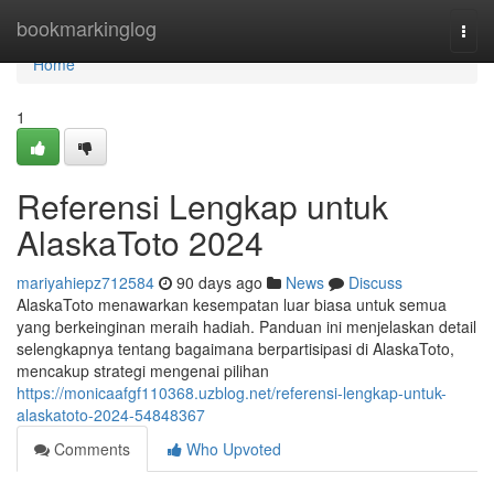
Home
bookmarkinglog
Togg
navi
Home
1
Referensi Lengkap untuk
AlaskaToto 2024
mariyahiepz712584
90 days ago
News
Discuss
AlaskaToto menawarkan kesempatan luar biasa untuk semua
yang berkeinginan meraih hadiah. Panduan ini menjelaskan detail
selengkapnya tentang bagaimana berpartisipasi di AlaskaToto,
mencakup strategi mengenai pilihan
https://monicaafgf110368.uzblog.net/referensi-lengkap-untuk-
alaskatoto-2024-54848367
Comments
Who Upvoted