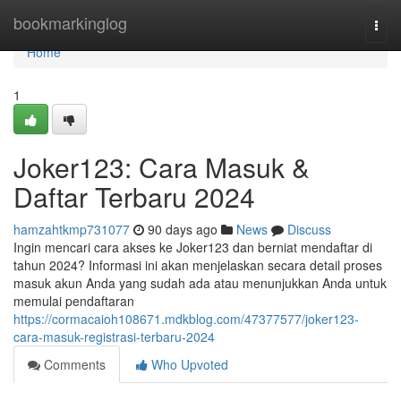
Home
bookmarkinglog
Togg
navi
Home
1
Joker123: Cara Masuk &
Daftar Terbaru 2024
hamzahtkmp731077
90 days ago
News
Discuss
Ingin mencari cara akses ke Joker123 dan berniat mendaftar di
tahun 2024? Informasi ini akan menjelaskan secara detail proses
masuk akun Anda yang sudah ada atau menunjukkan Anda untuk
memulai pendaftaran
https://cormacaioh108671.mdkblog.com/47377577/joker123-
cara-masuk-registrasi-terbaru-2024
Comments
Who Upvoted