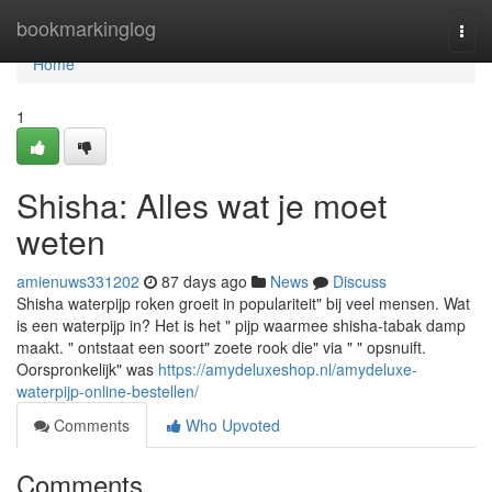
Home
bookmarkinglog
Togg
navi
Home
1
Shisha: Alles wat je moet
weten
amienuws331202
87 days ago
News
Discuss
Shisha waterpijp roken groeit in populariteit" bij veel mensen. Wat
is een waterpijp in? Het is het " pijp waarmee shisha-tabak damp
maakt. " ontstaat een soort" zoete rook die" via " " opsnuift.
Oorspronkelijk" was
https://amydeluxeshop.nl/amydeluxe-
waterpijp-online-bestellen/
Comments
Who Upvoted
Comments