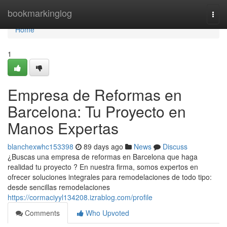
Home
bookmarkinglog
Togg
navi
Home
1
Empresa de Reformas en
Barcelona: Tu Proyecto en
Manos Expertas
blanchexwhc153398
89 days ago
News
Discuss
¿Buscas una empresa de reformas en Barcelona que haga
realidad tu proyecto ? En nuestra firma, somos expertos en
ofrecer soluciones integrales para remodelaciones de todo tipo:
desde sencillas remodelaciones
https://cormaciyyl134208.izrablog.com/profile
Comments
Who Upvoted