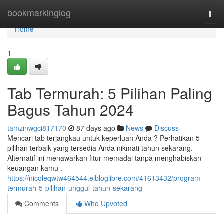
Home
bookmarkinglog
Togg
navi
Home
1
Tab Termurah: 5 Pilihan Paling
Bagus Tahun 2024
tamzinwgci817170
87 days ago
News
Discuss
Mencari tab terjangkau untuk keperluan Anda ? Perhatikan 5
pilihan terbaik yang tersedia Anda nikmati tahun sekarang.
Alternatif ini menawarkan fitur memadai tanpa menghabiskan
keuangan kamu .
https://nicoleqwtw464544.elbloglibre.com/41613432/program-
termurah-5-pilihan-unggul-tahun-sekarang
Comments
Who Upvoted