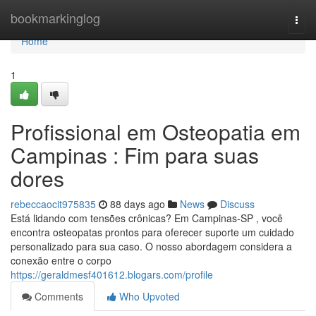
Home
bookmarkinglog
Togg
navi
Home
1
Profissional em Osteopatia em
Campinas : Fim para suas
dores
rebeccaocit975835
88 days ago
News
Discuss
Está lidando com tensões crônicas? Em Campinas-SP , você
encontra osteopatas prontos para oferecer suporte um cuidado
personalizado para sua caso. O nosso abordagem considera a
conexão entre o corpo
https://geraldmesf401612.blogars.com/profile
Comments
Who Upvoted