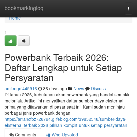
Home
bookmarkinglog
Togg
navi
Home
1
Powerbank Terbaik 2026:
Daftar Lengkap untuk Setiap
Persyaratan
amiengnj445916
86 days ago
News
Discuss
Di tahun 2026, kebutuhan akan powerbank yang handal semakin
melonjak. Artikel ini menyajikan daftar sumber daya eksternal
prima yang ditawarkan di pasar saat ini. Kami sudah meninjau
berbagai jenis powerbank dengan
https://arrancfbz726794.glifeblog.com/39852548/sumber-daya-
eksternal-terbaik-2026-pilihan-komplit-untuk-setiap-persyaratan
Comments
Who Upvoted