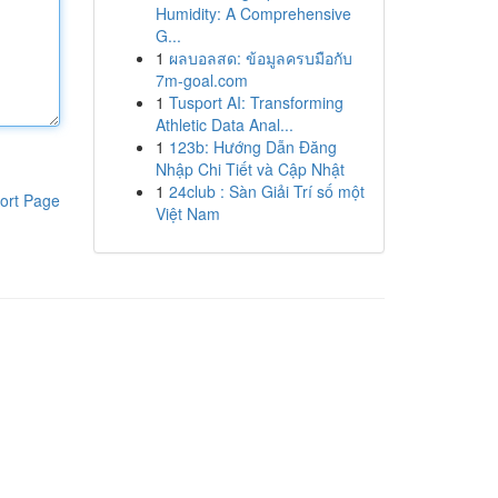
Humidity: A Comprehensive
G...
1
ผลบอลสด: ข้อมูลครบมือกับ
7m-goal.com
1
Tusport AI: Transforming
Athletic Data Anal...
1
123b: Hướng Dẫn Đăng
Nhập Chi Tiết và Cập Nhật
1
24club : Sàn Giải Trí số một
ort Page
Việt Nam