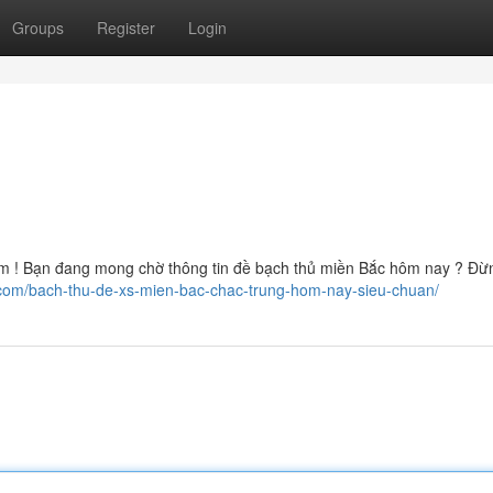
Groups
Register
Login
m ! Bạn đang mong chờ thông tin đề bạch thủ miền Bắc hôm nay ? Đừn
y.com/bach-thu-de-xs-mien-bac-chac-trung-hom-nay-sieu-chuan/