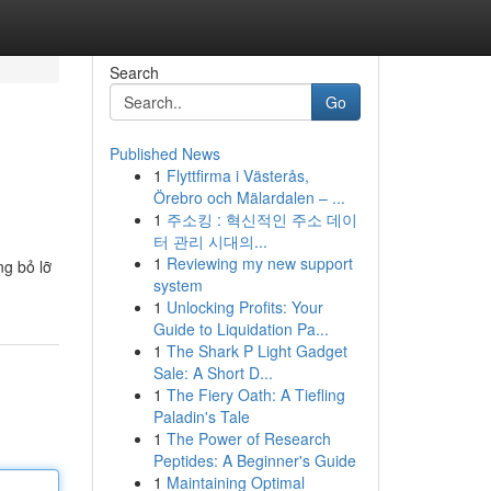
Search
Go
Published News
1
Flyttfirma i Västerås,
Örebro och Mälardalen – ...
1
주소킹 : 혁신적인 주소 데이
터 관리 시대의...
1
Reviewing my new support
g bỏ lỡ
system
1
Unlocking Profits: Your
Guide to Liquidation Pa...
1
The Shark P Light Gadget
Sale: A Short D...
1
The Fiery Oath: A Tiefling
Paladin's Tale
1
The Power of Research
Peptides: A Beginner's Guide
1
Maintaining Optimal