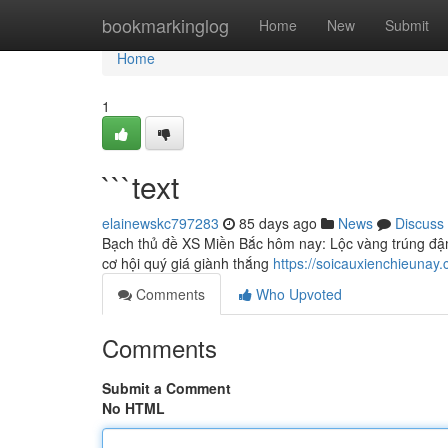
Home
bookmarkinglog
Home
New
Submit
Home
1
```text
elainewskc797283
85 days ago
News
Discuss
Bạch thủ đề XS Miền Bắc hôm nay: Lộc vàng trúng đậ
cơ hội quý giá giành thắng
https://soicauxienchieuna
Comments
Who Upvoted
Comments
Submit a Comment
No HTML