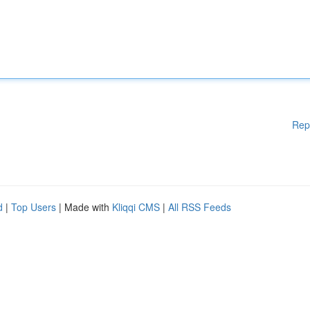
Rep
d
|
Top Users
| Made with
Kliqqi CMS
|
All RSS Feeds