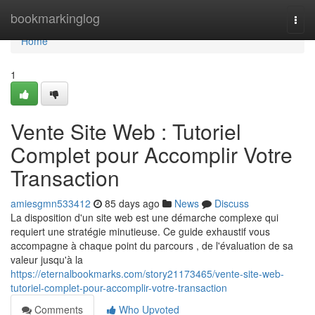
Home
bookmarkinglog
Togg
navi
Home
1
Vente Site Web : Tutoriel
Complet pour Accomplir Votre
Transaction
amiesgmn533412
85 days ago
News
Discuss
La disposition d'un site web est une démarche complexe qui
requiert une stratégie minutieuse. Ce guide exhaustif vous
accompagne à chaque point du parcours , de l'évaluation de sa
valeur jusqu'à la
https://eternalbookmarks.com/story21173465/vente-site-web-
tutoriel-complet-pour-accomplir-votre-transaction
Comments
Who Upvoted