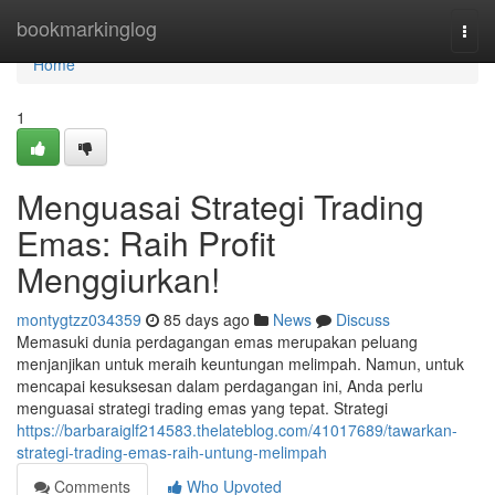
Home
bookmarkinglog
Togg
navi
Home
1
Menguasai Strategi Trading
Emas: Raih Profit
Menggiurkan!
montygtzz034359
85 days ago
News
Discuss
Memasuki dunia perdagangan emas merupakan peluang
menjanjikan untuk meraih keuntungan melimpah. Namun, untuk
mencapai kesuksesan dalam perdagangan ini, Anda perlu
menguasai strategi trading emas yang tepat. Strategi
https://barbaraiglf214583.thelateblog.com/41017689/tawarkan-
strategi-trading-emas-raih-untung-melimpah
Comments
Who Upvoted