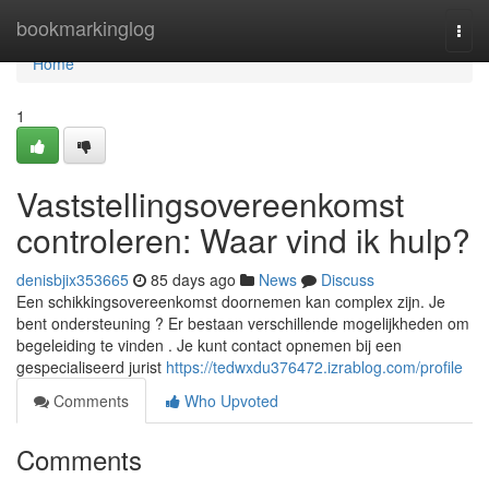
Home
bookmarkinglog
Togg
navi
Home
1
Vaststellingsovereenkomst
controleren: Waar vind ik hulp?
denisbjix353665
85 days ago
News
Discuss
Een schikkingsovereenkomst doornemen kan complex zijn. Je
bent ondersteuning ? Er bestaan verschillende mogelijkheden om
begeleiding te vinden . Je kunt contact opnemen bij een
gespecialiseerd jurist
https://tedwxdu376472.izrablog.com/profile
Comments
Who Upvoted
Comments