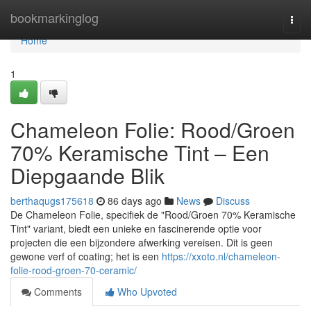
Home
bookmarkinglog
Togg
navi
Home
1
Chameleon Folie: Rood/Groen
70% Keramische Tint – Een
Diepgaande Blik
berthaqugs175618
86 days ago
News
Discuss
De Chameleon Folie, specifiek de "Rood/Groen 70% Keramische
Tint" variant, biedt een unieke en fascinerende optie voor
projecten die een bijzondere afwerking vereisen. Dit is geen
gewone verf of coating; het is een
https://xxoto.nl/chameleon-
folie-rood-groen-70-ceramic/
Comments
Who Upvoted